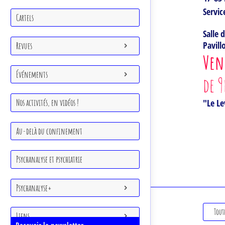
Revues
Servic
Cartels
Événements
Salle 
Pavill
Revues
Ven
Nos activités, en vidéos !
Événements
de 9
Au-delà du confinement
"Le L
Nos activités, en vidéos !
Psychanalyse et psychiatrie
Au-delà du confinement
Psychanalyse+
Psychanalyse et psychiatrie
Liens
Psychanalyse+
Tout
Liens