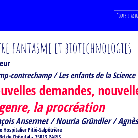
Toute l’actu
re fantasme et biotechnologies
teur
p-contrechamp / Les enfants de la Science
uvelles demandes, nouvelle
 genre, la procréation
nçois Ansermet /
Nouria Gründler /
Agnès
 Hospitalier Pitié-Salpêtrière
Bd de l’hôpital - 75013 PARIS