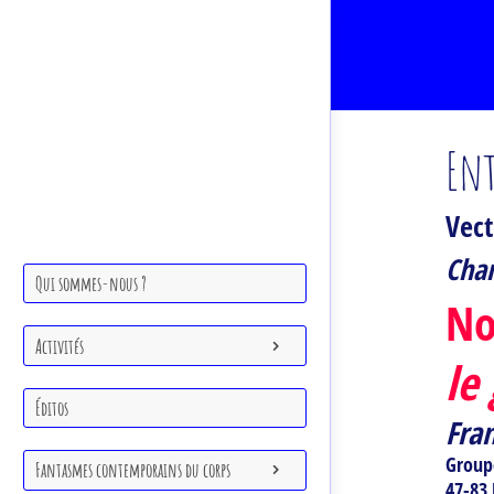
Ent
Qui sommes-nous ?
Vec
Activités
Cham
Qui sommes-nous ?
No
Éditos
Activités
le
Fantasmes contemporains du corps
Éditos
Fra
Cartels
Groupe
Fantasmes contemporains du corps
47-83 