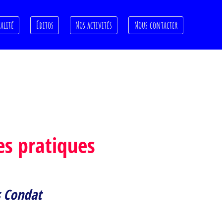
alité
Éditos
Nos activités
Nous contacter
s pratiques
 Condat