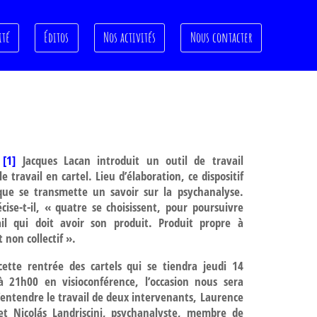
ité
Éditos
Nos activités
Nous contacter
[1]
Jacques Lacan introduit un outil de travail
 le travail en cartel. Lieu d’élaboration, ce dispositif
ue se transmette un savoir sur la psychanalyse.
cise-t-il, « quatre se choisissent, pour poursuivre
il qui doit avoir son produit. Produit propre à
 non collectif ».
cette rentrée des cartels qui se tiendra
jeudi 14
à 21h00 en visioconférence
, l’occasion nous sera
’entendre le travail de deux intervenants, Laurence
 Nicolás Landriscini, psychanalyste, membre de