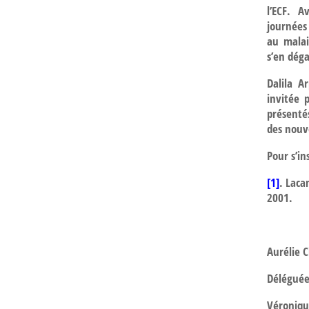
l’ECF. 
journées 
au malai
s’en déga
Dalila A
invitée 
présentés
des nouv
Pour s’in
[1]
.
Lacan
2001.
Aurélie C
Déléguée 
Véroniqu