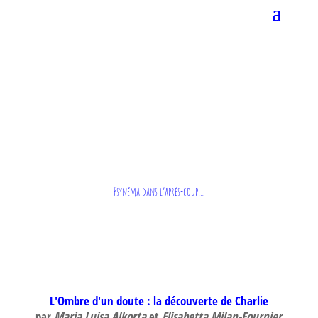
Psynéma dans l’après-coup…
L'Ombre d'un doute : la découverte de Charlie
par
Maria Luisa Alkorta
et
Elisabetta Milan-Fournier