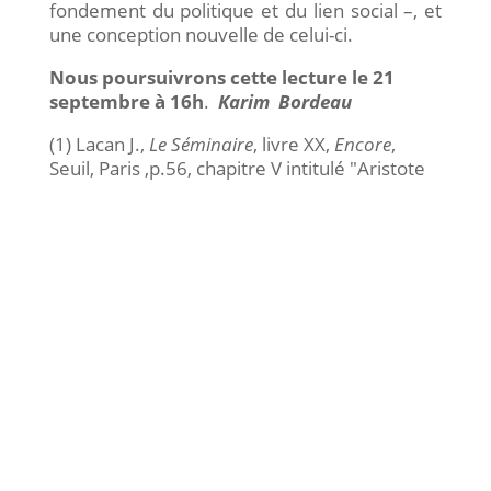
fondement du politique et du lien social –, et
une conception nouvelle de celui-ci.
Nous poursuivrons cette lecture le 21
septembre à 16h
.
Karim Bordeau
(1) Lacan J.,
Le Séminaire
, livre XX,
Encore
,
Seuil, Paris ,p.56, chapitre V intitulé "Aristote
et Freud : L’AUTRE SATISFACTION".