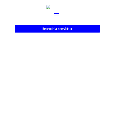
Recevoir la newsletter
Nouvelles traductions de
Freud, par Suzanne Hommel
Lectures freudiennes
Vecteur
Lectures freudiennes