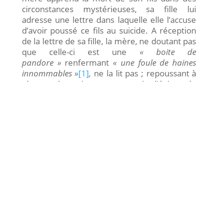
circonstances mystérieuses, sa fille lui
adresse une lettre dans laquelle elle l’accuse
d’avoir poussé ce fils au suicide. A réception
de la lettre de sa fille, la mère, ne doutant pas
que celle-ci est une
« boite de
pandore »
renfermant
« une foule de haines
innommables »
[1]
,
ne la lit pas ; repoussant à
plus tard, mais sans pouvoir l’éviter, le
moment de vérité de sa rencontre avec sa
fille. Lorsque cette rencontre entre la mère,
Me Klein, et sa fille, Melitta, a lieu, elle les
confronte toutes deux à un duel mortifère et
déréglé. L’une comme l’autre se déchirent
avec passion jusqu’à atteindre cette haine où
le déchainement des puissances imaginaires
défait l’ordonnancement symbolique des
places de chacune. L’insulte fuse : Melitta à
Me klein :
« Chienne, c’est toi qui l’a tué ! »
[2]
;
Me Klein à Melitta :
« Espèce
d’empoisonneuse »
[3]
.
Et l’accusation frappe