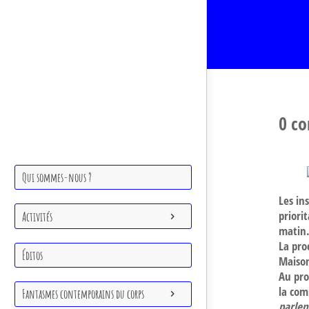
Qui sommes-nous ?
0 c
Activités
Qui sommes-nous ?
Éditos
Les in
priori
Activités
matin
Fantasmes contemporains du corps
La pro
Éditos
Maison
Cartels
Au pr
la com
Fantasmes contemporains du corps
parlen