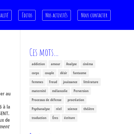
alité
Éditos
Nos activités
Nous contacter
Ces mots…
addiction
amour
Analyse
cinéma
corps
couple
désir
fantasme
femmes
Freud
jouissance
littérature
maternité
mélancolie
Perversion
ier au
Processus de défense
procréation
6 à la
Psychanalyse
réel
science
théâtre
SENT.
traduction
Éres
écriture
aux de
mment