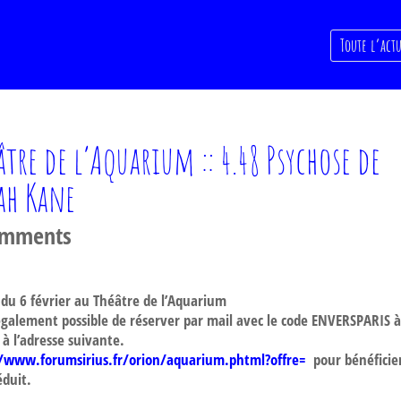
Toute l’actu
âtre de l’Aquarium :: 4.48 Psychose de
ah Kane
omments
 du 6 février au Théâtre de l’Aquarium
 également possible de réserver par mail avec le code ENVERSPARIS 
 à l’adresse suivante.
//www.forumsirius.fr/orion/aquarium.phtml?offre=
pour bénéficie
éduit.