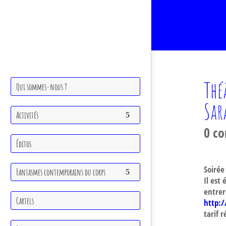
Thé
Qui sommes-nous ?
Sar
Activités
0 c
Éditos
Soirée
Fantasmes contemporains du corps
Il est
entrer
Cartels
http:
tarif r