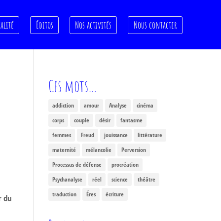
alité
Éditos
Nos activités
Nous contacter
Ces mots…
addiction
amour
Analyse
cinéma
corps
couple
désir
fantasme
femmes
Freud
jouissance
littérature
maternité
mélancolie
Perversion
Processus de défense
procréation
à
Psychanalyse
réel
science
théâtre
traduction
Éres
écriture
r du